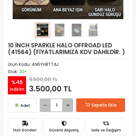
10 İNCH SPARKLE HALO OFFROAD LED
(41564) (FİYATLARIMIZA KDV DAHİLDİR. )
Ürün Kodu:
4N6YH8TTAJ
Stok:
20+
6.500,00 TL
%46
3.500,00 TL
indirim
Sepete Ekle
Adet
Hızlı Gönderi
Güvenli Alışveriş
İade ve Değişim