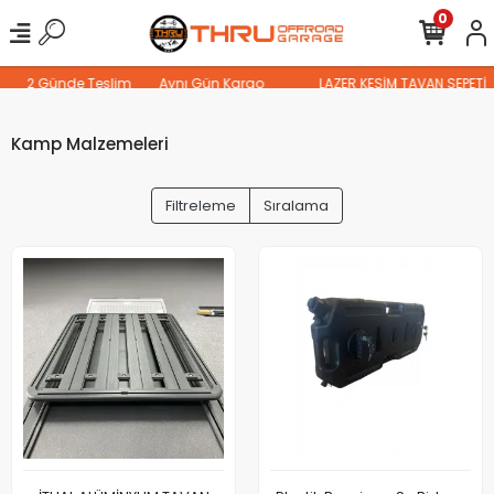
0
2 Günde Teslim
Aynı Gün Kargo
LAZER KESİM TAVAN SEPETİ
Kamp Malzemeleri
Filtreleme
Sıralama