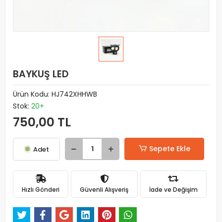
BAYKUŞ LED
Ürün Kodu:
HJ742XHHWB
Stok:
20+
750,00 TL
Sepete Ekle
Adet
Hızlı Gönderi
Güvenli Alışveriş
İade ve Değişim