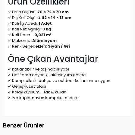
Ürün Özellikleri
✅ Ürün Ölçüsü:
70 × 72 × 70 cm
✅ Dış Koli Ölçüsü:
82 × 14 × 18 cm
✅ Koli İçi Adedi:
1 Adet
✅ Koli Net Ağırlığı:
3 kg
✅ Koli Hacmi:
0,021 m³
✅ Malzeme:
Alüminyum
✅ Renk Seçenekleri:
Siyah / Gri
Öne Çıkan Avantajlar
✔ Katlanabilir ve taşınabilir yapı
✔ Hafif ama dayanıklı alüminyum gövde
✔ Kamp, piknik, bahçe ve outdoor kullanımına uygun
✔ Geniş yüzey alanı
✔ Kolay kurulum – tak & kullan
✔ Yer kaplamayan kompakt tasarım
Benzer Ürünler