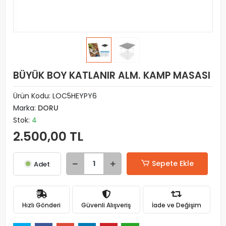
BÜYÜK BOY KATLANIR ALM. KAMP MASASI
Ürün Kodu:
LOC5HEYPY6
Marka:
DORU
Stok:
4
2.500,00 TL
Sepete Ekle
Adet
Hızlı Gönderi
Güvenli Alışveriş
İade ve Değişim