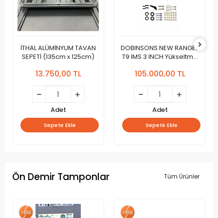
İTHAL ALÜMİNYUM TAVAN
DOBINSONS NEW RANGER
SEPETİ (135cm x 125cm)
T9 IMS 3 INCH Yükseltme
Kiti
13.750,00 TL
105.000,00 TL
Adet
Adet
Sepete Ekle
Sepete Ekle
Ön Demir Tamponlar
Tüm Ürünler