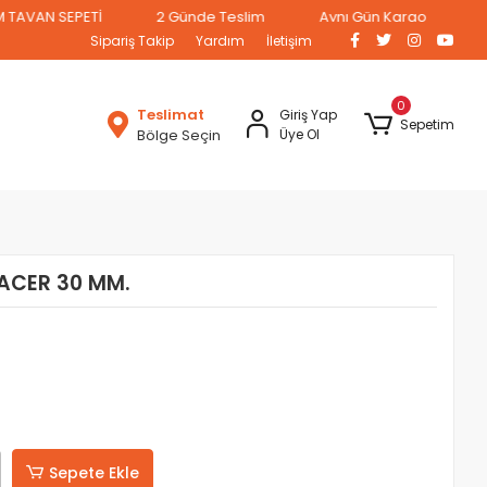
N SEPETİ
2 Günde Teslim
Aynı Gün Kargo
Sipariş Takip
Yardım
İletişim
0
Teslimat
Giriş Yap
Sepetim
Bölge Seçin
Üye Ol
ACER 30 MM.
Sepete Ekle