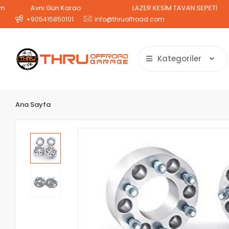
Aynı Gün Kargo
LAZER KESİM TAVAN SEPETİ
2 
+905415850101
info@thruoffroad.com
Kategoriler
Ana Sayfa