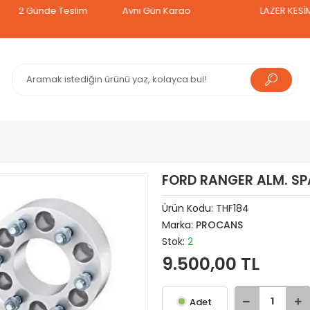
Günde Teslim
Aynı Gün Kargo
LAZER KESİM TAVA
FORD RANGER ALM. SP
Ürün Kodu:
THF184
Marka:
PROCANS
Stok:
2
9.500,00 TL
Adet