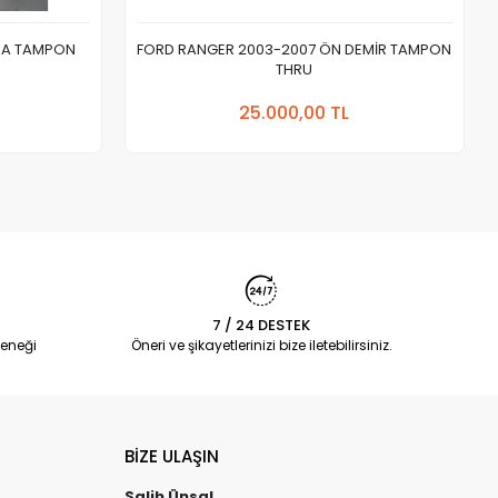
KA TAMPON
FORD RANGER 2003-2007 ÖN DEMİR TAMPON
THRU
 Ekle
Sepete Ekle
25.000,00 TL
Adet
7 / 24 DESTEK
eneği
Öneri ve şikayetlerinizi bize iletebilirsiniz.
BİZE ULAŞIN
Salih Ünsal