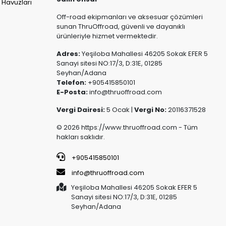
 Havuzları
Off-road ekipmanları ve aksesuar çözümleri
sunan ThruOffroad, güvenli ve dayanıklı
ürünleriyle hizmet vermektedir.
Adres:
Yeşiloba Mahallesi 46205 Sokak EFER 5
Sanayi sitesi NO:17/3, D:31E, 01285
Seyhan/Adana
Telefon:
+905415850101
E-Posta:
info@thruoffroad.com
Vergi Dairesi:
5 Ocak |
Vergi No:
20116371528
© 2026 https://www.thruoffroad.com - Tüm
hakları saklıdır.
+905415850101
info@thruoffroad.com
Yeşiloba Mahallesi 46205 Sokak EFER 5
Sanayi sitesi NO:17/3, D:31E, 01285
Seyhan/Adana