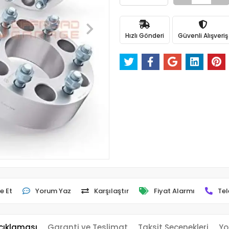
Hızlı Gönderi
Güvenli Alışveriş
e Et
Yorum Yaz
Karşılaştır
Fiyat Alarmı
Tel
çıklaması
Garanti ve Teslimat
Taksit Seçenekleri
Yo