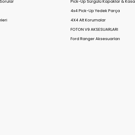
 Sorular
Pick-Up Sürgülü Kapaklar & Kasa
4x4 Pick-Up Yedek Parça
leri
4X4 Alt Korumalar
FOTON V9 AKSESUARLARI
Ford Ranger Aksesuarları