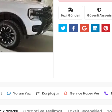
Hızlı Gönderi
Güvenli Alışveriş
Et
Yorum Yaz
Karşılaştır
Gelince Haber Ver
çıklaması
Garanti ve Teslimat
Taksit Seçenekleri
Yo