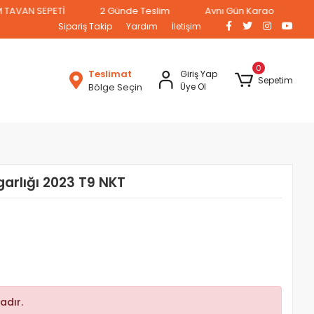
 SEPETİ
2 Günde Teslim
Aynı Gün Kargo
Sipariş Takip
Yardım
İletişim
0
Teslimat
Giriş Yap
Sepetim
Bölge Seçin
Üye Ol
arlığı 2023 T9 NKT
adır.