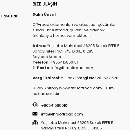
BİZE ULAŞIN
Salih Ünsal
 Havuzları
Off-road ekipmanları ve aksesuar çözümleri
sunan ThruOffroad, güvenli ve dayanıklı
ürünleriyle hizmet vermektedir.
Adres:
Yeşiloba Mahallesi 46205 Sokak EFER 5
Sanayi sitesi NO:17/3, D:31E, 01285
Seyhan/Adana
Telefon:
+905415850101
E-Posta:
info@thruoffroad.com
Vergi Dairesi:
5 Ocak |
Vergi No:
20116371528
© 2026 https://www.thruoffroad.com - Tüm
hakları saklıdır.
+905415850101
info@thruoffroad.com
Yeşiloba Mahallesi 46205 Sokak EFER 5
Sanayi sitesi NO:17/3, D:31E, 01285