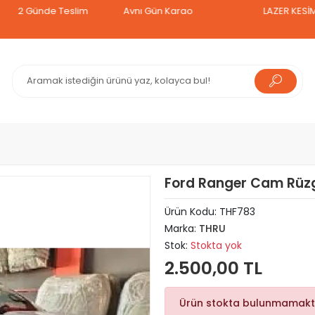
Günde Teslim
Aynı Gün Kargo
LAZER KESİM TAVAN
Ford Ranger Cam Rüzg
Ürün Kodu:
THF783
Marka:
THRU
Stok:
Stokta yok
2.500,00 TL
Ürün stokta bulunmamakt