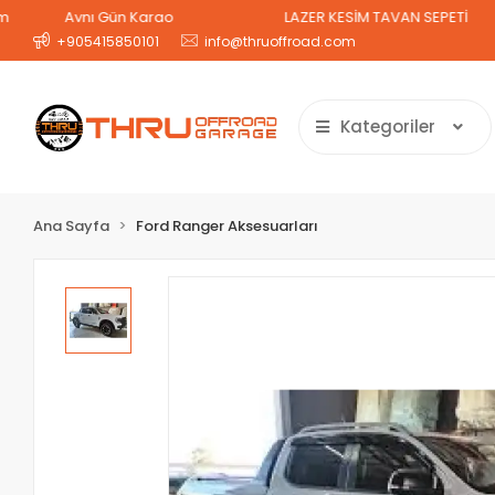
Aynı Gün Kargo
LAZER KESİM TAVAN SEPETİ
2 
+905415850101
info@thruoffroad.com
Kategoriler
Ana Sayfa
Ford Ranger Aksesuarları