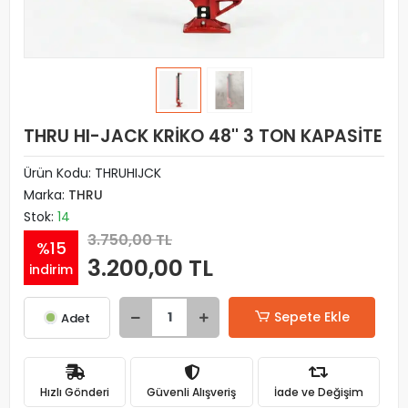
THRU HI-JACK KRİKO 48'' 3 TON KAPASİTE
Ürün Kodu:
THRUHIJCK
Marka:
THRU
Stok:
14
3.750,00 TL
%15
3.200,00 TL
indirim
Sepete Ekle
Adet
Hızlı Gönderi
Güvenli Alışveriş
İade ve Değişim