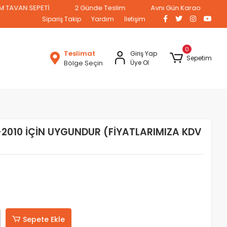
AN SEPETİ
2 Günde Teslim
Aynı Gün Kargo
Sipariş Takip
Yardım
İletişim
0
Teslimat
Giriş Yap
Sepetim
Bölge Seçin
Üye Ol
-2010 İÇİN UYGUNDUR (FİYATLARIMIZA KDV
Sepete Ekle