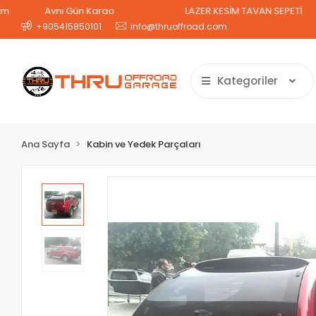
Aynı Gün Kargo
LAZER KESİM TAVAN SEPETİ
+905415850101
info@thruoffroad.com
Kategoriler
Ana Sayfa
Kabin ve Yedek Parçaları