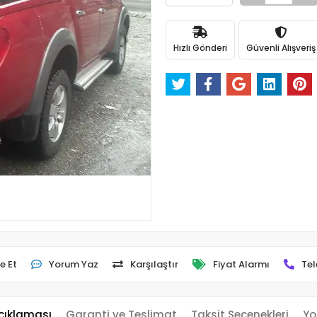
Hızlı Gönderi
Güvenli Alışveriş
e Et
Yorum Yaz
Karşılaştır
Fiyat Alarmı
Tel
çıklaması
Garanti ve Teslimat
Taksit Seçenekleri
Yo