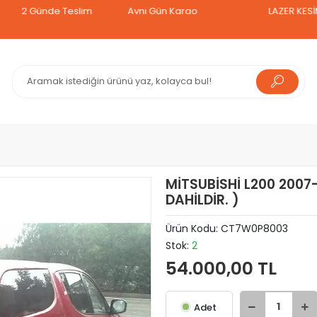
2 Günde Teslim
Aynı Gün Kargo
LAZER KESİM TAV
MİTSUBİSHİ L200 2007
DAHİLDİR. )
Ürün Kodu:
CT7W0P8003
Stok:
2
54.000,00 TL
Adet