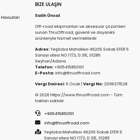
BİZE ULAŞIN
Salih Ünsal
 Havuzları
Off-road ekipmanları ve aksesuar çözümleri
sunan ThruOffroad, güvenli ve dayanıklı
ürünleriyle hizmet vermektedir.
Adres:
Yeşiloba Mahallesi 46205 Sokak EFER 5
Sanayi sitesi NO:17/3, D:31E, 01285
Seyhan/Adana
Telefon:
+905415850101
E-Posta:
info@thruoffroad.com
Vergi Dairesi:
5 Ocak |
Vergi No:
20116371528
© 2026 https://www.thruoffroad.com - Tüm
hakları saklıdır.
+905415850101
info@thruoffroad.com
Yeşiloba Mahallesi 46205 Sokak EFER 5
Sanayi sitesi NO:17/3, D:31E, 01285