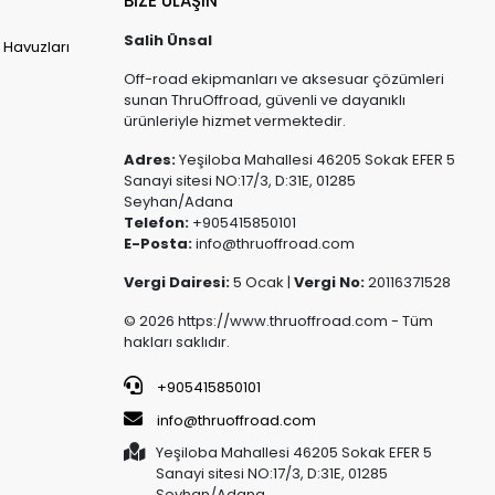
BİZE ULAŞIN
Salih Ünsal
 Havuzları
Off-road ekipmanları ve aksesuar çözümleri
sunan ThruOffroad, güvenli ve dayanıklı
ürünleriyle hizmet vermektedir.
Adres:
Yeşiloba Mahallesi 46205 Sokak EFER 5
Sanayi sitesi NO:17/3, D:31E, 01285
Seyhan/Adana
Telefon:
+905415850101
E-Posta:
info@thruoffroad.com
Vergi Dairesi:
5 Ocak |
Vergi No:
20116371528
© 2026 https://www.thruoffroad.com - Tüm
hakları saklıdır.
+905415850101
info@thruoffroad.com
Yeşiloba Mahallesi 46205 Sokak EFER 5
Sanayi sitesi NO:17/3, D:31E, 01285
Seyhan/Adana