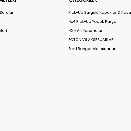
METLERİ
KATEGORİLER
 Sorular
Pick-Up Sürgülü Kapaklar & Kasa
4x4 Pick-Up Yedek Parça
leri
4X4 Alt Korumalar
FOTON V9 AKSESUARLARI
Ford Ranger Aksesuarları