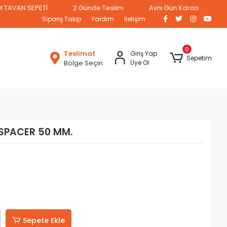
 SEPETİ
2 Günde Teslim
Aynı Gün Kargo
Sipariş Takip
Yardım
İletişim
0
Teslimat
Giriş Yap
Sepetim
Bölge Seçin
Üye Ol
 SPACER 50 MM.
Sepete Ekle