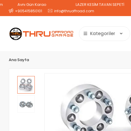
Aynı Gün Kargo
LAZER KESİM TAVAN SEPETİ
2 
+905415850101
info@thruoffroad.com
Kategoriler
Ana Sayfa