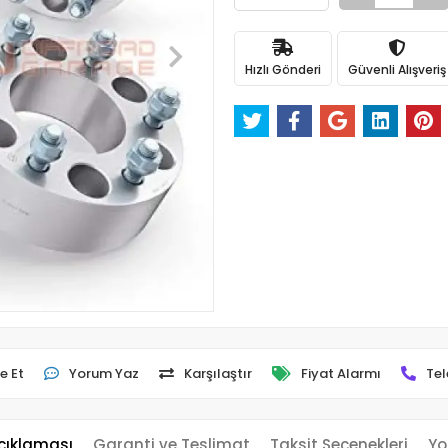
Hızlı Gönderi
Güvenli Alışveriş
e Et
Yorum Yaz
Karşılaştır
Fiyat Alarmı
Tel
çıklaması
Garanti ve Teslimat
Taksit Seçenekleri
Yo