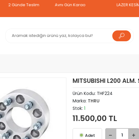
Günde Teslim
Aynı Gün Kargo
LAZER KESİM TAVAN
MITSUBISHI L200 ALM.
Ürün Kodu:
THF224
Marka:
THRU
Stok:
1
11.500,00 TL
Adet