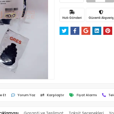
Hızlı Gönderi
Güvenli Alışveriş
e Et
Yorum Yaz
Karşılaştır
Fiyat Alarmı
Tel
çıklaması
Garanti ve Teslimat
Taksit Seçenekleri
Yo