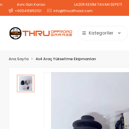
Aynı Gün Kargo
LAZER KESİM TAVAN SEPETİ
2 
+905415850101
info@thruoffroad.com
Kategoriler
Ana Sayfa
4x4 Araç Yükseltme Ekipmanları