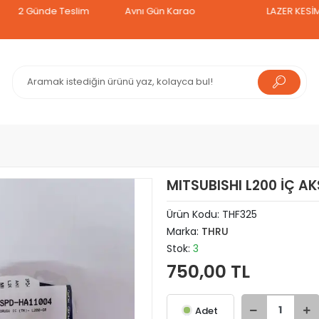
Günde Teslim
Aynı Gün Kargo
LAZER KESİM TAVAN
MITSUBISHI L200 İÇ A
Ürün Kodu:
THF325
Marka:
THRU
Stok:
3
750,00 TL
Adet