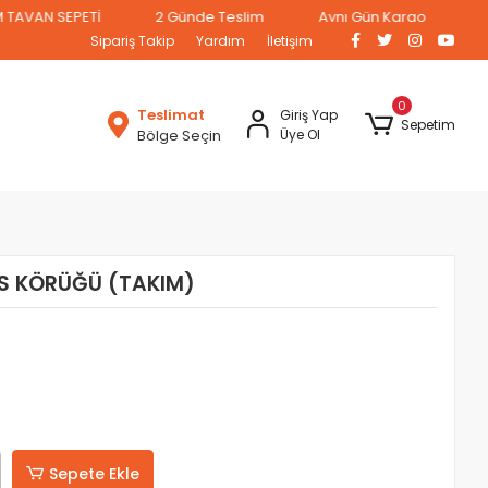
 SEPETİ
2 Günde Teslim
Aynı Gün Kargo
Sipariş Takip
Yardım
İletişim
0
Teslimat
Giriş Yap
Sepetim
Bölge Seçin
Üye Ol
KS KÖRÜĞÜ (TAKIM)
Sepete Ekle