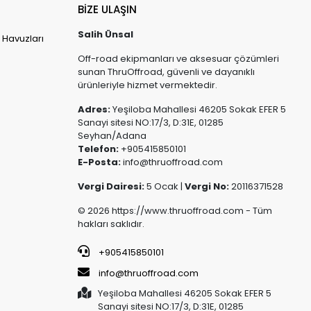
BİZE ULAŞIN
Salih Ünsal
 Havuzları
Off-road ekipmanları ve aksesuar çözümleri
sunan ThruOffroad, güvenli ve dayanıklı
ürünleriyle hizmet vermektedir.
Adres:
Yeşiloba Mahallesi 46205 Sokak EFER 5
Sanayi sitesi NO:17/3, D:31E, 01285
Seyhan/Adana
Telefon:
+905415850101
E-Posta:
info@thruoffroad.com
Vergi Dairesi:
5 Ocak |
Vergi No:
20116371528
© 2026 https://www.thruoffroad.com - Tüm
hakları saklıdır.
+905415850101
info@thruoffroad.com
Yeşiloba Mahallesi 46205 Sokak EFER 5
Sanayi sitesi NO:17/3, D:31E, 01285