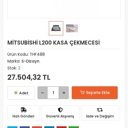
MİTSUBİSHİ L200 KASA ÇEKMECESİ
Ürün Kodu:
THF488
Marka:
S-Dizayn
Stok:
2
27.504,32 TL
Sepete Ekle
Adet
Hızlı Gönderi
Güvenli Alışveriş
İade ve Değişim