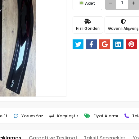
Adet
Hızlı Gönderi
Güvenli Alışveriş
e Et
Yorum Yaz
Karşılaştır
Fiyat Alarmı
Tel
çıklaması
Garanti ve Teslimat
Taksit Seçenekleri
Yo