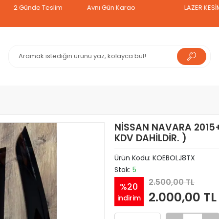
Günde Teslim
Aynı Gün Kargo
LAZER KESİM TAVAN
NİSSAN NAVARA 2015+
KDV DAHİLDİR. )
Ürün Kodu:
KOEBOLJ8TX
Stok:
5
2.500,00 TL
%20
2.000,00 TL
indirim