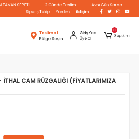
 SEPETİ
2 Günde Teslim
Aynı Gün Kargo
Sipariş Takip
Yardım
İletişim
0
Teslimat
Giriş Yap
Sepetim
Bölge Seçin
Üye Ol
 İTHAL CAM RÜZGALIĞI (FİYATLARIMIZA