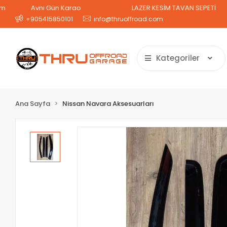
Aynı Gün Kargo
LAZER KESİM TAVAN SEPETİ
2 
+905415850101
info@thruoffroad.com
Kategoriler
Ana Sayfa
Nissan Navara Aksesuarları