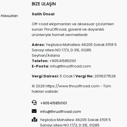
BİZE ULAŞIN
Salih Ünsal
 Havuzları
Off-road ekipmanları ve aksesuar çözümleri
sunan ThruOffroad, güvenli ve dayanıklı
ürünleriyle hizmet vermektedir.
Adres:
Yeşiloba Mahallesi 46205 Sokak EFER 5
Sanayi sitesi NO:17/3, D:31E, 01285
Seyhan/Adana
Telefon:
+905415850101
E-Posta:
info@thruoffroad.com
Vergi Dairesi:
5 Ocak |
Vergi No:
20116371528
© 2026 https://www.thruoffroad.com - Tüm
hakları saklıdır.
+905415850101
info@thruoffroad.com
Yeşiloba Mahallesi 46205 Sokak EFER 5
Sanayi sitesi NO:17/3, D:31E, 01285