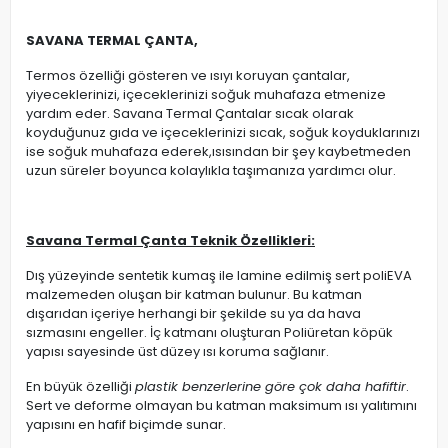
SAVANA TERMAL ÇANTA,
Termos özelliği gösteren ve ısıyı koruyan çantalar,
yiyeceklerinizi, içeceklerinizi soğuk muhafaza etmenize
yardım eder. Savana Termal Çantalar sıcak olarak
koyduğunuz gıda ve içeceklerinizi sıcak, soğuk koyduklarınızı
ise soğuk muhafaza ederek,ısısından bir şey kaybetmeden
uzun süreler boyunca kolaylıkla taşımanıza yardımcı olur.
Savana Termal Çanta Teknik Özellikleri:
Dış yüzeyinde sentetik kumaş ile lamine edilmiş sert poliEVA
malzemeden oluşan bir katman bulunur. Bu katman
dışarıdan içeriye herhangi bir şekilde su ya da hava
sızmasını engeller. İç katmanı oluşturan Poliüretan köpük
yapısı sayesinde üst düzey ısı koruma sağlanır.
En büyük özelliği
plastik benzerlerine göre çok daha hafiftir
.
Sert ve deforme olmayan bu katman maksimum ısı yalıtımını
yapısını en hafif biçimde sunar.