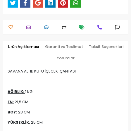
Ürün Açıklaması
Garanti ve Teslimat
Taksit Seçenekleri
Yorumlar
SAVANA ALTILI KUTU İÇECEK ÇANTASI
AĞIRLIK:
1 KG
EN:
21,5 CM
BOY:
28 CM
YÜKSEKLİK:
25 CM