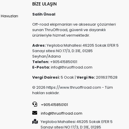
BİZE ULAŞIN
Salih Ünsal
 Havuzları
Off-road ekipmanları ve aksesuar çözümleri
sunan ThruOffroad, güvenli ve dayanıklı
ürünleriyle hizmet vermektedir.
Adres:
Yeşiloba Mahallesi 46205 Sokak EFER 5
Sanayi sitesi NO:17/3, D:31E, 01285
Seyhan/Adana
Telefon:
+905415850101
E-Posta:
info@thruoffroad.com
Vergi Dairesi:
5 Ocak |
Vergi No:
20116371528
© 2026 https://www.thruoffroad.com - Tüm
hakları saklıdır.
+905415850101
info@thruoffroad.com
Yeşiloba Mahallesi 46205 Sokak EFER 5
Sanayi sitesi NO:17/3, D:31E, 01285