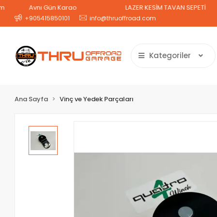
Aynı Gün Kargo
LAZER KESİM TAVAN SEPETİ
2 
+905415850101
info@thruoffroad.com
Kategoriler
Ana Sayfa
Vinç ve Yedek Parçaları