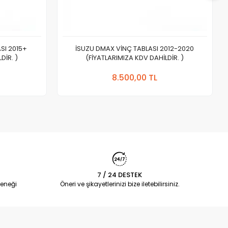
SI 2015+
İSUZU DMAX VİNÇ TABLASI 2012-2020
DİR. )
(FİYATLARIMIZA KDV DAHİLDİR. )
 Ekle
Sepete Ekle
8.500,00 TL
Adet
7 / 24 DESTEK
eneği
Öneri ve şikayetlerinizi bize iletebilirsiniz.