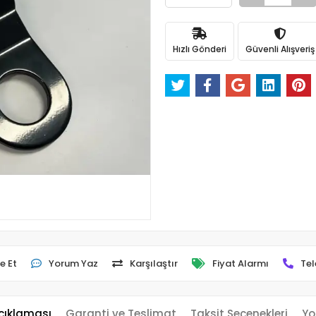
Hızlı Gönderi
Güvenli Alışveriş
e Et
Yorum Yaz
Karşılaştır
Fiyat Alarmı
Tel
çıklaması
Garanti ve Teslimat
Taksit Seçenekleri
Yo