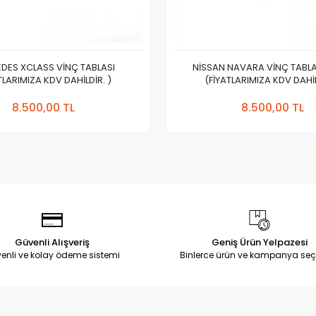
DES XCLASS VİNÇ TABLASI
NİSSAN NAVARA VİNÇ TABLA
TLARIMIZA KDV DAHİLDİR. )
(FİYATLARIMIZA KDV DAHİL
Sepete Ekle
Sepete
8.500,00 TL
8.500,00 TL
Adet
Adet
Güvenli Alışveriş
Geniş Ürün Yelpazesi
enli ve kolay ödeme sistemi
Binlerce ürün ve kampanya seç