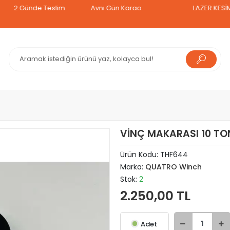
Günde Teslim
Aynı Gün Kargo
LAZER KESİM TAVA
VİNÇ MAKARASI 10 TO
Ürün Kodu:
THF644
Marka:
QUATRO Winch
Stok:
2
2.250,00 TL
Adet