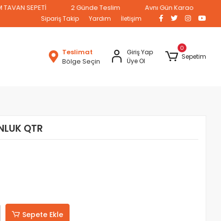
N SEPETİ
2 Günde Teslim
Aynı Gün Kargo
Sipariş Takip
Yardım
İletişim
0
Teslimat
Giriş Yap
Sepetim
Bölge Seçin
Üye Ol
NLUK QTR
Sepete Ekle