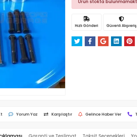
Ürün stokta bulunmamakt
Hızlı Gönderi
Güvenli Alışveriş
Et
Yorum Yaz
Karşılaştır
Gelince Haber Ver
çıklaması
Garanti ve Teslimat
Taksit Seçenekleri
Yo