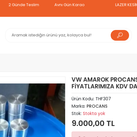
ünde Teslim
Aynı Gün Kargo
LAZER KESİM TAVAN 
VW AMAROK PROCANS 
FİYATLARIMIZA KDV DA
Ürün Kodu:
THF307
Marka:
PROCANS
Stok:
Stokta yok
9.000,00 TL