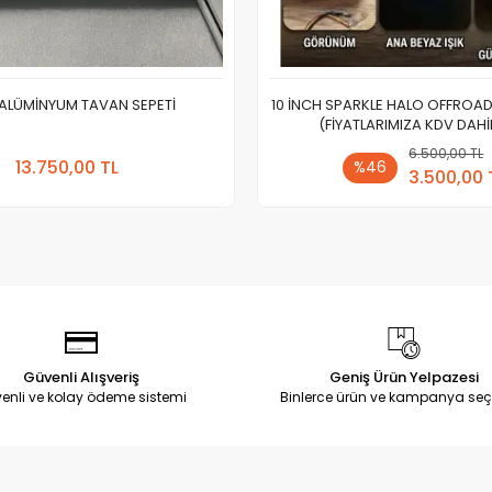
 ALÜMİNYUM TAVAN SEPETİ
10 İNCH SPARKLE HALO OFFROAD
(FİYATLARIMIZA KDV DAHİL
Sepete Ekle
6.500,00 TL
Sepete
13.750,00 TL
%46
3.500,00 
Adet
Adet
Güvenli Alışveriş
Geniş Ürün Yelpazesi
enli ve kolay ödeme sistemi
Binlerce ürün ve kampanya seç