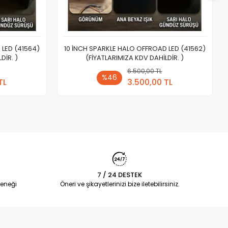
 LED (41564)
10 İNCH SPARKLE HALO OFFROAD LED (41562)
DİR. )
(FİYATLARIMIZA KDV DAHİLDİR. )
 Ekle
6.500,00 TL
Sepete Ekle
%46
TL
3.500,00 TL
Adet
7 / 24 DESTEK
eneği
Öneri ve şikayetlerinizi bize iletebilirsiniz.