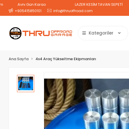
Aynı Gün Kargo
LAZER KESİM TAVAN SEPETİ
2 G
+905415850101
info@thruoffroad.com
Kategoriler
Ana Sayfa
4x4 Araç Yükseltme Ekipmanları