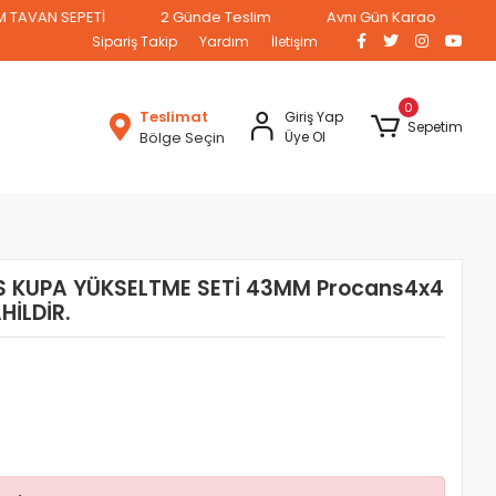
SEPETİ
2 Günde Teslim
Aynı Gün Kargo
L
Sipariş Takip
Yardım
İletişim
0
Teslimat
Giriş Yap
Sepetim
Bölge Seçin
Üye Ol
KUPA YÜKSELTME SETİ 43MM Procans4x4
HİLDİR.