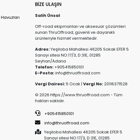
BİZE ULAŞIN
Salih Ünsal
 Havuzları
Off-road ekipmanları ve aksesuar çözümleri
sunan ThruOffroad, güvenli ve dayanıklı
ürünleriyle hizmet vermektedir.
Adres:
Yeşiloba Mahallesi 46205 Sokak EFER 5
Sanayi sitesi NO:17/3, D:31E, 01285
Seyhan/Adana
Telefon:
+905415850101
E-Posta:
info@thruoffroad.com
Vergi Dairesi:
5 Ocak |
Vergi No:
20116371528
© 2026 https://www.thruoffroad.com - Tüm
hakları saklıdır.
+905415850101
info@thruoffroad.com
Yeşiloba Mahallesi 46205 Sokak EFER 5
Sanayi sitesi NO:17/3, D:31E, 01285