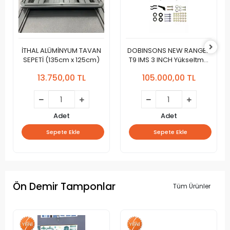
İTHAL ALÜMİNYUM TAVAN
DOBINSONS NEW RANGER
SEPETİ (135cm x 125cm)
T9 IMS 3 INCH Yükseltme
Kiti
13.750,00 TL
105.000,00 TL
Adet
Adet
Sepete Ekle
Sepete Ekle
Ön Demir Tamponlar
Tüm Ürünler