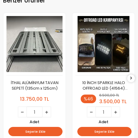
Benzer Ürünler
İTHAL ALÜMİNYUM TAVAN
10 İNCH SPARKLE HALO
SEPETİ (135cm x 125cm)
OFFROAD LED (41564)
(FİYATLARIMIZA KDV
6.500,00 TL
13.750,00 TL
%46
DAHİLDİR. )
3.500,00 TL
Adet
Adet
Sepete Ekle
Sepete Ekle