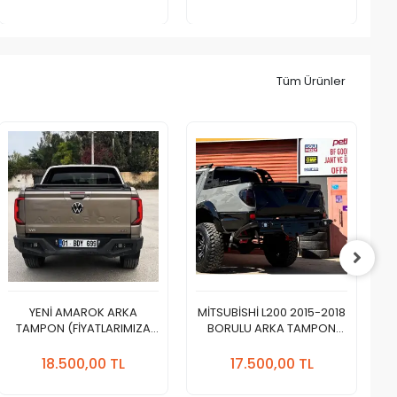
Adet
Adet
Tüm Ürünler
YENİ AMAROK ARKA
MİTSUBİSHİ L200 2015-2018
TAMPON (FİYATLARIMIZA
BORULU ARKA TAMPON
KDV DAHİLDİR. )
İMALAT
Sepete
Sepete
Ekle
Ekle
18.500,00 TL
17.500,00 TL
Adet
Adet