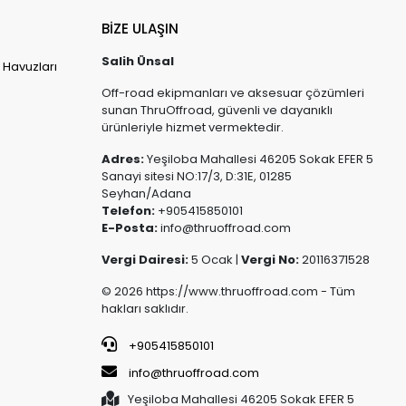
BİZE ULAŞIN
Salih Ünsal
 Havuzları
Off-road ekipmanları ve aksesuar çözümleri
sunan ThruOffroad, güvenli ve dayanıklı
ürünleriyle hizmet vermektedir.
Adres:
Yeşiloba Mahallesi 46205 Sokak EFER 5
Sanayi sitesi NO:17/3, D:31E, 01285
Seyhan/Adana
Telefon:
+905415850101
E-Posta:
info@thruoffroad.com
Vergi Dairesi:
5 Ocak |
Vergi No:
20116371528
© 2026 https://www.thruoffroad.com - Tüm
hakları saklıdır.
+905415850101
info@thruoffroad.com
Yeşiloba Mahallesi 46205 Sokak EFER 5