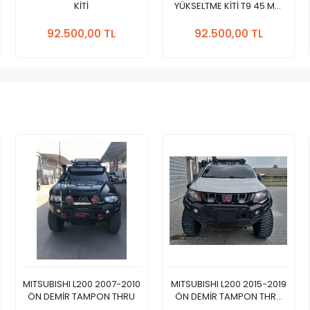
KİTİ
YÜKSELTME KİTİ T9 45 MM
Kit
Sepete
Sepete
Ekle
Ekle
92.500,00 TL
92.500,00 TL
Adet
Adet
MITSUBISHI L200 2007-2010
MITSUBISHI L200 2015-2019
ÖN DEMİR TAMPON THRU
ÖN DEMİR TAMPON THRU
(QTHR 2 MODEL)
Sepete
Sepete