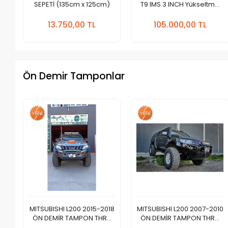
SEPETİ (135cm x 125cm)
T9 IMS 3 INCH Yükseltme
Kiti
Sepete
Sepete
Ekle
Ekle
13.750,00 TL
105.000,00 TL
Adet
Adet
Ön Demir Tamponlar
MITSUBISHI L200 2015-2018
MITSUBISHI L200 2007-2010
ÖN DEMİR TAMPON THRU
ÖN DEMİR TAMPON THRU
Yeni Dizayn 2024
Yeni Tasarım 2024
Sepete
Sepete