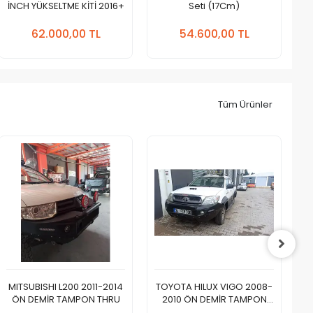
İNCH YÜKSELTME KİTİ 2016+
Seti (17Cm)
Sepete
Sepete
Ekle
Ekle
62.000,00 TL
54.600,00 TL
Adet
Adet
Tüm Ürünler
MITSUBISHI L200 2011-2014
TOYOTA HILUX VIGO 2008-
T
ÖN DEMİR TAMPON THRU
2010 ÖN DEMİR TAMPON
THRU
Sepete
Sepete