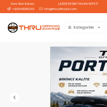
n Kargo
LAZER KESİM TAVAN SEPETİ
2 Günde Tes
+905415850101
info@thruoffroad.com
Kategoriler