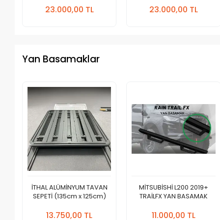
Ekle
Ekle
23.000,00 TL
23.000,00 TL
Adet
Adet
Yan Basamaklar
İTHAL ALÜMİNYUM TAVAN
MİTSUBİSHİ L200 2019+
SEPETİ (135cm x 125cm)
TRAİLFX YAN BASAMAK
Sepete
Sepete
Ekle
Ekle
13.750,00 TL
11.000,00 TL