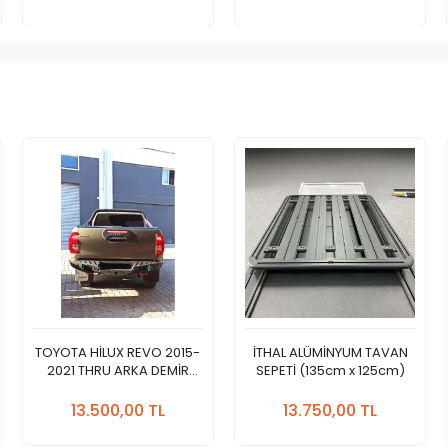
Adet
Adet
TOYOTA HİLUX REVO 2015-
İTHAL ALÜMİNYUM TAVAN
2021 THRU ARKA DEMİR
SEPETİ (135cm x 125cm)
TAMPON
Sepete
Sepete
Ekle
Ekle
13.500,00 TL
13.750,00 TL
Adet
Adet